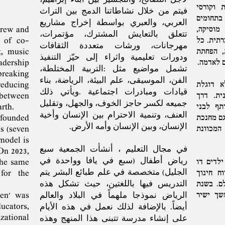
 וקורסי
בתחומים
מוסיקה,
ebrew and
רתית. כל
s of co-
, הפחתת
rt, music
ם לאדמה.
eadership
 breaking
א דוגלת
‬reducing
ית. דרך
between
ף לבני
th‭.
גם מחנכת
 founded
‬الإنسان،‭ ‬وبين‭ ‬الإنسان‭ ‬وأمه‭ ‬الأرض.
המכוונת
s (seven
 model is
في مجال التعليم ، أنشأت الجمعية سبع
On 2023‭,
رياض أطفال (سبع في يافا وواحدة في
לדים דו
the same
וח חינוך
 for the
לם. בשנת
משך ישיר
n‭' ‬was
ators‭,
zational