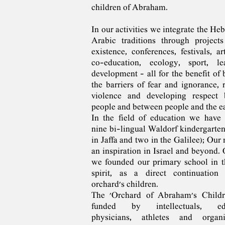
children of Abraham‭.‬
In our activities we integrate the H
Arabic traditions through project
existence‭, ‬conferences‭, ‬festivals‭, a
‬co-education‭, ‬ecology‭, ‬sport‭, ‬l
development‭ - ‬all for the benefit of
the barriers of fear and ignorance‭, 
violence and developing respect 
people and between people and the ear
‬In the field of education we have
nine bi-lingual Waldorf kindergarten
in Jaffa and two in the Galilee)‭; ‬Our
an inspiration in Israel and beyond‭. 
‬we founded our primary school in 
spirit, as a direct continuation‭
orchard's children.‬
The‭ '‬Orchard of Abraham's Childre
funded by intellectuals‭, ‬educ
‬physicians‭, ‬athletes and organi