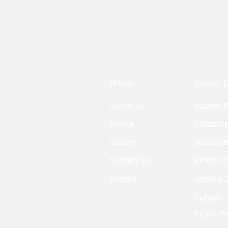
Home
Bustan E
About Us
Bustan 
Media
Communi
Gallery
Abraham
Contact Us
Peace T
Donate
Guided T
Sufism
Peace Pr