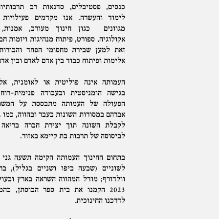
כנסים, פסטיבלים, סדנאות רב תרבותיות
לימוד והעשרה. אנו מקדמים פעילויות 
מגוונים כגון חינוך מעורב, אמנות, 
אקולוגיה, ספורט, פיתוח מנהיגות ויזמות חב
זאת למען שבירת מחסומי הפחד והבורות
אלימות ופיתוח כבוד בין אדם לאדם ובין אד
העמותה אינה פוליטית או לאומנית, אל
בגישה הומניסטית ובעבודה פנימית-רוחנ
הפעולה של העמותה מתבססת על המשות
אברהם במסורות השונות בעבר ובהווה, כמו 
לקבלת השונה תוך יצירת חברה בריאה 
לביסוסה של תרבות בת קיימא באזור.
בתחום החינוך העמותה הקימה תשעה גני י
לשוניים (שבעה ביפו ושניים בגליל), בר
וולדורף; מודל המהווה השראה בארץ ובעו
2023 הקמנו את בית ספר הבוסתן, כה
לדרכנו החינוכית.