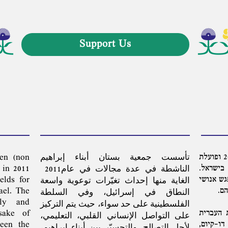
Support Us
עמותת בוסתן בני אברהם נוסדה בשנת 2011 ופועלת
n‭ (‬non
בישראל.
 in 2011‭
‬الناشطة‭ ‬في‭ ‬عدة‭ ‬مجالات‭ ‬في‭ ‬عام‭ ‬2011‭
גש אנושי
elds for‭
הם.
ael. ‬The
ly and
 העברית
sake of
ו-קיום,
ween the