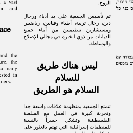
י חינוך,
h a vast
‬الروح. ‬
ם בני כל
ion and
ace‭
‬والوساطة‭. ‬
and the
עבודה עם
re, ‬the
ם נוספים
to‭ ‬many
ested in
‬للسلام‭
tners.
‬السلام‭ ‬هو‭ ‬الطريق