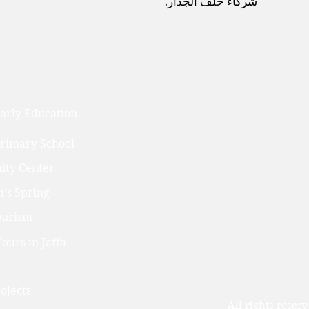
‬شركاء‭ ‬خلف‭ ‬الجدار. ‬
arly Education
Primary School
ty Center
's Spring
ourism
ours in Jaffa
ojects
All rights reser