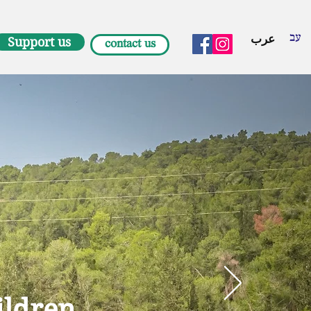
עב
عرب
Support us
contact us
ildren