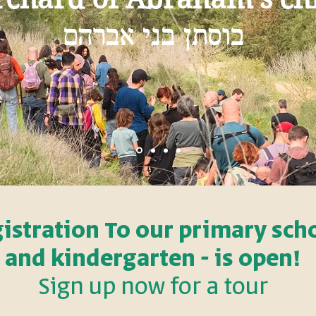
בוסתן‭ ‬בני‭ ‬אברהם
istration To our primary sch
and kindergarten - is open!
Sign up now for a tour