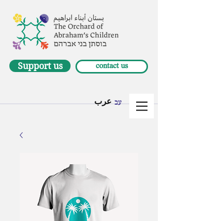
Support us
contact us
عرب
עב